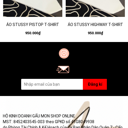
ÁO STUSSY PISTOP T-SHIRT
ÁO STUSSY HIGHWAY T-SHIRT
950.000₫
950.000₫
Đăng kí
HỘ KINH DOANH GẤU MON SHOP ONLINE
MST: 8452403545-003 theo GPKD số 41G8049938
do Phòng Tài Chính & Kế Hoạch của Ủy Ban Nhân Dân Quận 7 - Cấp