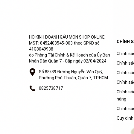
HỘ KINH DOANH GẤU MON SHOP ONLINE
CHÍNH 
MST: 8452403545-003 theo GPKD số
41G8049938
Chính sác
do Phòng Tài Chính & Kế Hoạch của Ủy Ban
Nhân Dân Quận 7 - Cấp ngày 02/04/2024
Chính sá
Số 88/89 Đường Nguyễn Văn Quỳ,
Chính sá
Phường Phú Thuận, Quận 7, TP.HCM
Chính sá
0825738717
Chính sác
hàng
Chính sá
Quy định