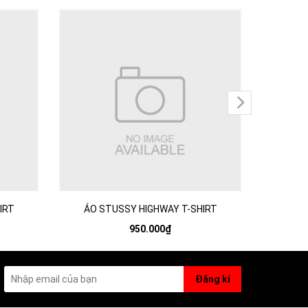
IRT
ÁO STUSSY HIGHWAY T-SHIRT
ÁO S
950.000₫
Đăng kí