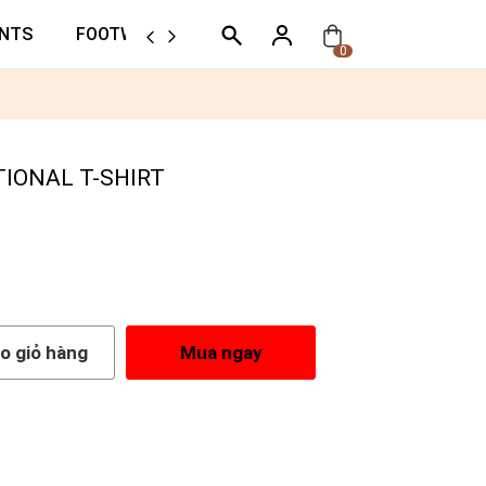
NTS
FOOTWEAR
ORTHER
0
IONAL T-SHIRT
o giỏ hàng
Mua ngay