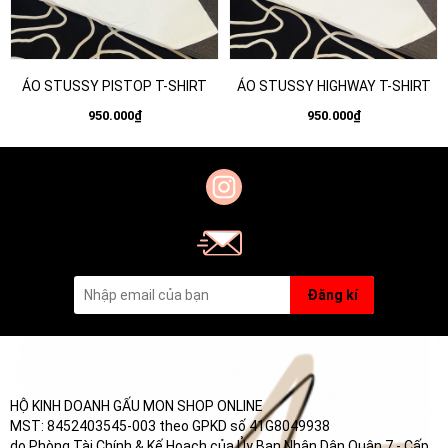
ÁO STUSSY PISTOP T-SHIRT
ÁO STUSSY HIGHWAY T-SHIRT
950.000₫
950.000₫
Đăng kí
HỘ KINH DOANH GẤU MON SHOP ONLINE
MST: 8452403545-003 theo GPKD số 41G8049938
do Phòng Tài Chính & Kế Hoạch của Ủy Ban Nhân Dân Quận 7 - Cấp