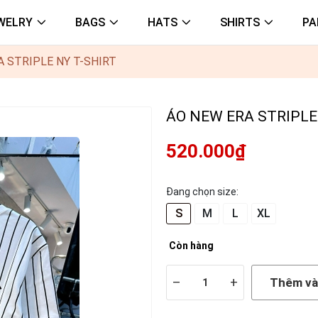
WELRY
BAGS
HATS
SHIRTS
PA
A STRIPLE NY T-SHIRT
ÁO NEW ERA STRIPLE
520.000₫
Đang chọn size:
S
M
L
XL
Còn hàng
–
+
Thêm và