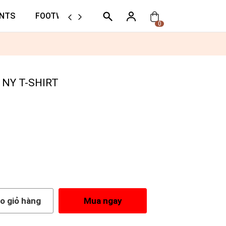
NTS
FOOTWEAR
ORTHER
0
 NY T-SHIRT
o giỏ hàng
Mua ngay