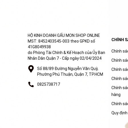
HỘ KINH DOANH GẤU MON SHOP ONLINE
CHÍNH 
MST: 8452403545-003 theo GPKD số
41G8049938
Chính sác
do Phòng Tài Chính & Kế Hoạch của Ủy Ban
Nhân Dân Quận 7 - Cấp ngày 02/04/2024
Chính sá
Số 88/89 Đường Nguyễn Văn Quỳ,
Chính sá
Phường Phú Thuận, Quận 7, TP.HCM
Chính sá
0825738717
Chính sác
hàng
Chính sá
Quy định