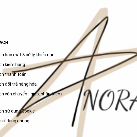
SÁCH
h bảo mật & xử lý khiếu nại
ch kiểm hàng
ch thanh toán
ch đổi trả hàng hóa
h vận chuyển - giao, nhận, kiểm
ch sử dụng Cookie
 sử dụng chung