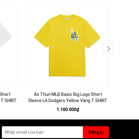
Short
Áo Thun MLB Basic Big Logo Short
Áo MLB B
 T-SHIRT
Sleeve LA Dodgers Yellow Vàng T-SHIRT
Dod
1.100.000₫
Đăng kí