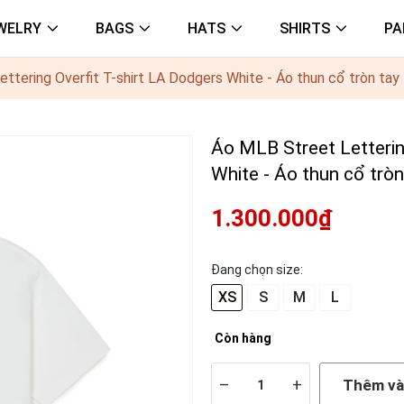
WELRY
BAGS
HATS
SHIRTS
PA
ttering Overfit T-shirt LA Dodgers White - Áo thun cổ tròn tay 
Áo MLB Street Letterin
White - Áo thun cổ tròn
1.300.000₫
Đang chọn size:
XS
S
M
L
Còn hàng
–
+
Thêm và