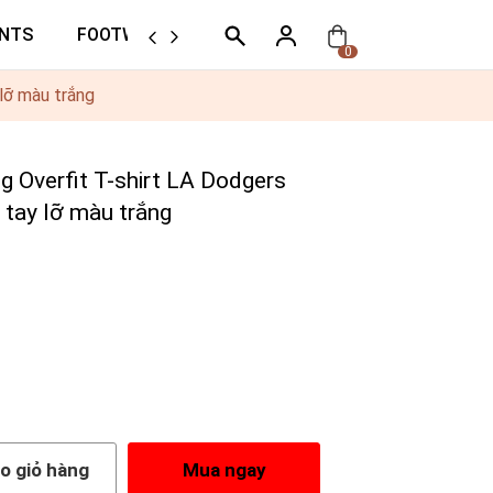
NTS
FOOTWEAR
ORTHER
0
lỡ màu trắng
g Overfit T-shirt LA Dodgers
 tay lỡ màu trắng
o giỏ hàng
Mua ngay