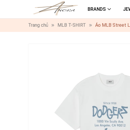
BRANDS
JE
Trang chủ
MLB T-SHIRT
Áo MLB Street Le