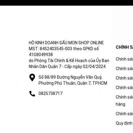
HỘ KINH DOANH GẤU MON SHOP ONLINE
CHÍNH 
MST: 8452403545-003 theo GPKD số
41G8049938
Chính sác
do Phòng Tài Chính & Kế Hoạch của Ủy Ban
Nhân Dân Quận 7 - Cấp ngày 02/04/2024
Chính sá
Số 88/89 Đường Nguyễn Văn Quỳ,
Chính sá
Phường Phú Thuận, Quận 7, TP.HCM
Chính sá
0825738717
Chính sác
hàng
Chính sá
Quy định