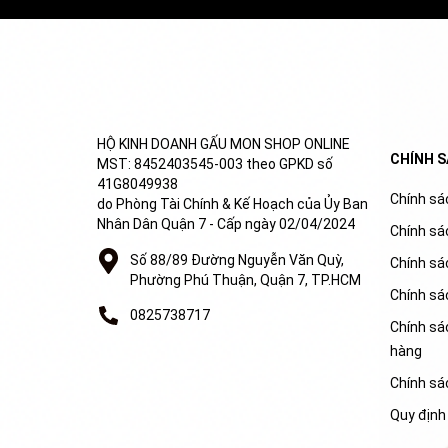
HỘ KINH DOANH GẤU MON SHOP ONLINE
CHÍNH 
MST: 8452403545-003 theo GPKD số
41G8049938
Chính sác
do Phòng Tài Chính & Kế Hoạch của Ủy Ban
Nhân Dân Quận 7 - Cấp ngày 02/04/2024
Chính sá
Số 88/89 Đường Nguyễn Văn Quỳ,
Chính sá
Phường Phú Thuận, Quận 7, TP.HCM
Chính sá
0825738717
Chính sác
hàng
Chính sá
Quy định