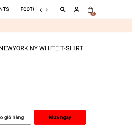
NTS
FOOTWEAR
ORTHER
0
EWYORK NY WHITE T-SHIRT
o giỏ hàng
Mua ngay