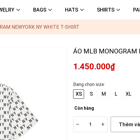
WELRY
BAGS
HATS
SHIRTS
PA
RAM NEWYORK NY WHITE T-SHIRT
ÁO MLB MONOGRAM N
1.450.000₫
Đang chọn size:
XS
S
M
L
XL
Còn hàng
–
+
Thêm và