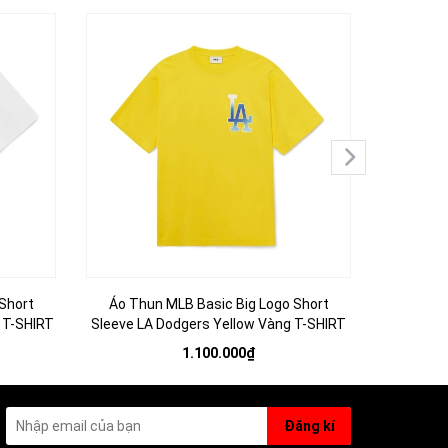
Short
Áo Thun MLB Basic Big Logo Short
Áo MLB B
 T-SHIRT
Sleeve LA Dodgers Yellow Vàng T-SHIRT
Dod
1.100.000₫
Đăng kí