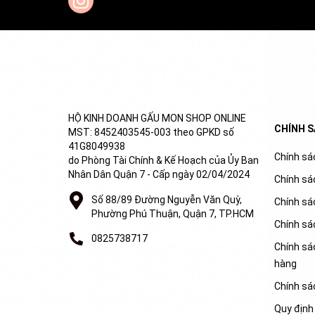
HỘ KINH DOANH GẤU MON SHOP ONLINE
CHÍNH 
MST: 8452403545-003 theo GPKD số
41G8049938
Chính sác
do Phòng Tài Chính & Kế Hoạch của Ủy Ban
Nhân Dân Quận 7 - Cấp ngày 02/04/2024
Chính sá
Số 88/89 Đường Nguyễn Văn Quỳ,
Chính sá
Phường Phú Thuận, Quận 7, TP.HCM
Chính sá
0825738717
Chính sác
hàng
Chính sá
Quy định