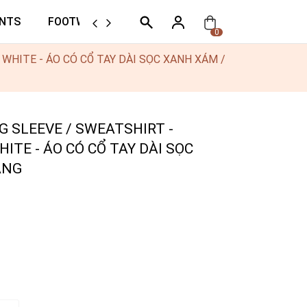
NTS
FOOTWEAR
ORTHER
0
 WHITE - ÁO CÓ CỔ TAY DÀI SỌC XANH XÁM /
G SLEEVE / SWEATSHIRT -
HITE - ÁO CÓ CỔ TAY DÀI SỌC
ẮNG