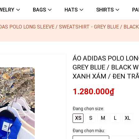
WELRY
BAGS
HATS
SHIRTS
PA
DAS POLO LONG SLEEVE / SWEATSHIRT - GREY BLUE / BLACK
ÁO ADIDAS POLO LON
GREY BLUE / BLACK W
XANH XÁM / ĐEN TR
1.280.000₫
Đang chọn size:
XS
S
M
L
XL
Đang chọn màu: